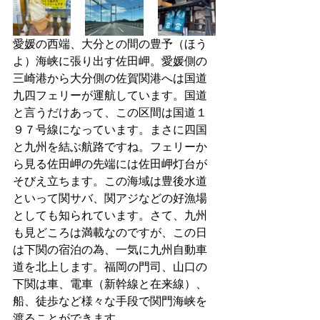
愛媛の西端、大分との間の豊予（ほう
よ）海峡に張り出す佐田岬。愛媛側の
三崎港から大分側の佐賀関港へは国道
九四フェリーが運航しています。国道
と言うだけあって、この区間は国道１
９７号線になっています。まさに四国
と九州を結ぶ航路ですね。フェリーか
ら見る佐田岬の先端には佐田岬灯台が
そびえ立ちます。この海域は豊後水道
といって関サバ、関アジなどの好漁場
としても知られています。さて、九州
も見どころは満載なのですが、この日
は下関の宿泊の為、一気に九州自動車
道を北上します。福岡の門司、山口の
下関は車、電車（新幹線と在来線）、
船、徒歩など様々な手段で関門海峡を
渡ることができます。