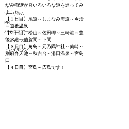
クリエイティブ
なみ海道からいろいろな道を巡ってみ
ました。
ツーリズム
【１日目】尾道～しまなみ海道～今治
PR
～道後温泉
バイクツアー
【２日目】松山～佐田岬～三崎港～豊
後水道～佐賀関～下関
トライアスロン
【３日目】角島～元乃隅神社～仙崎～
トレイルラン
別府弁天池～秋吉台～湯田温泉～宮島
口
【４日目】宮島～広島です！