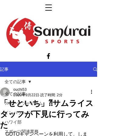
記事
全ての記事
ouchi53
全ての記事
2020年9月22日
読了時間: 2分
「せといち」⁈サムライス
スポーツツーリズム
タッフが下見に行ってみ
インバウンド
ハワイ部
た
スポーツ関連業務
GOTOキャンペーンを利用して、しま