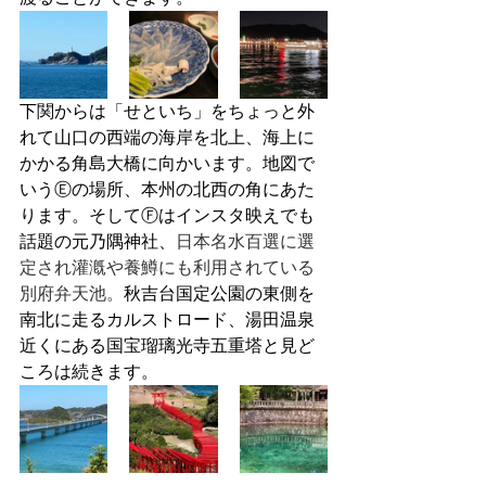
下関からは「せといち」をちょっと外
れて山口の西端の海岸を北上、海上に
かかる角島大橋に向かいます。地図で
いうⒺの場所、本州の北西の角にあた
ります。そしてⒻはインスタ映えでも
話題の元乃隅神社、
日本名水百選に選
定され灌漑や養鱒にも利用されている
別府弁天池。
秋吉台国定公園の東側を
南北に走るカルストロード、湯田温泉
近くにある国宝瑠璃光寺五重塔と見ど
ころは続きます。