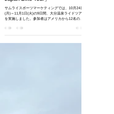
む大分温泉ライド「Taste of
Japan Bike Tour」
サムライスポーツマーケティングでは、10月24日
(月)～11月1日(火)の9日間、大分温泉ライドツアー
を実施しました。参加者はアメリカから12名のお
客様。 大分県内をライドで巡り、温泉はもちろ
ん、日本食や地域の方々との交流、日本文化体験
などなど、大分の旅を通して、日本を堪能...