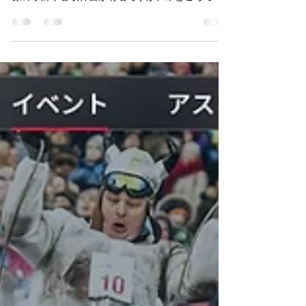
ロケハン 千葉県香取市～神崎
町でのスポーツツーリズム
千葉県香取市を中心にスポーツツーリズム実施の
ご相談を受けて、ロケハンに伺ってきました。 佐
原の水郷や香取神宮が有名ですが、米どころで、
有名な酒蔵も点在している地域です。 利根川流域
の水田地帯と田畑が広がる丘陵が広々として、と
ても美しい景色が広がっていました。...